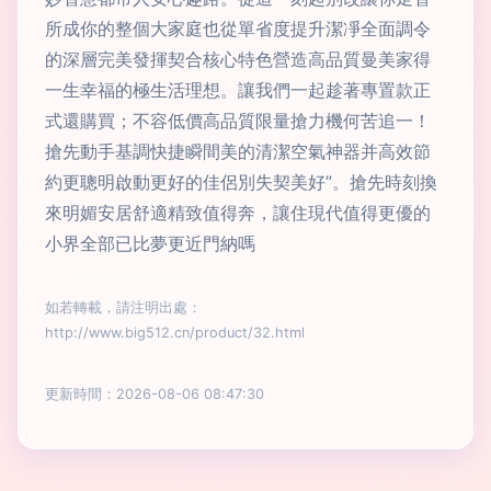
所成你的整個大家庭也從單省度提升潔凈全面調令
的深層完美發揮契合核心特色營造高品質曼美家得
一生幸福的極生活理想。讓我們一起趁著專置款正
式還購買；不容低價高品質限量搶力機何苦追一！
搶先動手基調快捷瞬間美的清潔空氣神器并高效節
約更聰明啟動更好的佳侶別失契美好”。搶先時刻換
來明媚安居舒適精致值得奔，讓住現代值得更優的
小界全部已比夢更近門納嗎
如若轉載，請注明出處：
http://www.big512.cn/product/32.html
更新時間：2026-08-06 08:47:30