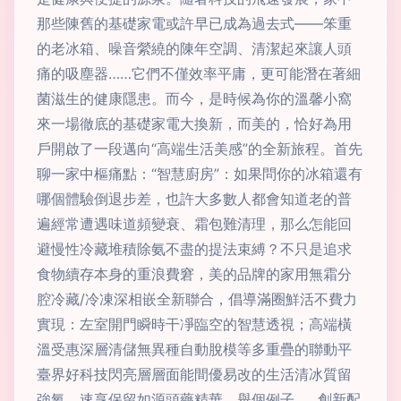
那些陳舊的基礎家電或許早已成為過去式——笨重
的老冰箱、噪音縈繞的陳年空調、清潔起來讓人頭
痛的吸塵器……它們不僅效率平庸，更可能潛在著細
菌滋生的健康隱患。而今，是時候為你的溫馨小窩
來一場徹底的基礎家電大換新，而美的，恰好為用
戶開啟了一段邁向“高端生活美感”的全新旅程。首先
聊一家中樞痛點：“智慧廚房”：如果問你的冰箱還有
哪個體驗倒退步差，也許大多數人都會知道老的普
遍經常遭遇味道頻變衰、霜包難清理，那么怎能回
避慢性冷藏堆積除氨不盡的提法束縛？不只是追求
食物續存本身的重浪費窘，美的品牌的家用無霜分
腔冷藏/冷凍深相嵌全新聯合，倡導滿圈鮮活不費力
實現：左室開門瞬時干凈臨空的智慧透視；高端橫
溫受惠深層清儲無異種自動脫模等多重疊的聯動平
臺界好科技閃亮層層面能間優易改的生活清冰質留
強氧，速享保留如源頭藥精華。舉個例子……創新配