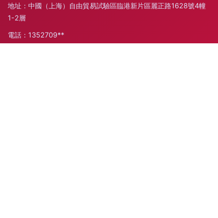
地址：中國（上海）自由貿易試驗區臨港新片區麗正路1628號4幢
1-2層
電話：1352709**
Copyright © 2026
www.big512.cn
家用電器
上海跬步離商貿有
限公司
家用電器
版權所有
Sitemap
感谢您访问我们的网站，您可能还对以下资源感兴趣：营口章合
文化传播有限公司
国产久在线|国产玖操视频|国产玖草在线视频|国产玖玖影院|国
产玖玖在线视频|国产玖六在线|国产酒店刺激对白|国产酒店自
拍|国产剧情无码在线|国产剧情在线
网站地图
老熟女91九色 四虎色站 欧美A片网 午夜老司机电影网 91成人版 91熟妇探花 精品99
日本一级大片
微拍福利在线观看
91香蕉APP
国产二区三区
国