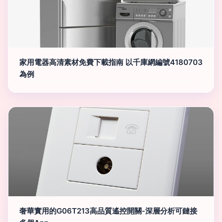
家用電器高清素材免費下載指南 以千庫網編號4180703
為例
奢華實用的G06T213高品質遙控開關-深層分析可鏈接